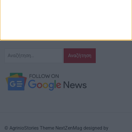
Περιγραφή
Ζούμε σ’ αυτόν τον τόπο,
γράφουμε και αναδεικνυούμε τα ζητήματα
και τις δράσεις που τον αφορούν…
κι έχουμε πάντα…
το νου μας
Αναζήτηση
για:
© AgrinioStories Theme NextZenMag designed by