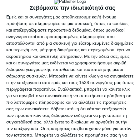
Σεβόμαστε την ιδιωτικότητά σας
Εμείς και οι συνεργάτες μας αποθηκεύουμε και/ή έχουμε
πρόσβαση σε πληροφορίες σε μια συσκευή, όπως τα cookies,
και επεξεργαζόμαστε προσωπικά δεδομένα, όπως μοναδικοί
αναγνωριστικοί και προσαρμοσμένες πληροφορίες που
αποστέλλονται από μια συσκευή για εξατομικευμένες διαφημίσεις
και περιεχόμενο, μέτρηση διαφήμισης και περιεχομένου, έρευνα
ακροατηρίου και ανάπτυξη υπηρεσιών.
Με την άδειά σας, εμείς
και οι συνεργάτες μας ενδέχεται να χρησιμοποιήσουμε ακριβή
δεδομένα γεωγραφικής τοποθεσίας και ταυτοποίησης μέσω
σάρωσης συσκευών. Μπορείτε να κάνετε κλικ για να συναινέσετε
στην επεξεργασία από εμάς και τους 1538 συνεργάτες μας όπως
περιγράφεται παραπάνω. Εναλλακτικά, μπορείτε να κάνετε κλικ
για να αρνηθείτε να συναινέσετε ή να αποκτήσετε πρόσβαση σε
πιο λεπτομερείς πληροφορίες και να αλλάξετε τις προτιμήσεις
ΜΕΣΟΛΌΓΓΙ
POSTED
σας πριν συναινέσετε.
Λάβετε υπόψη ότι κάποια επεξεργασία
IN
«Πλούτος», «Ανδρομάχη
των προσωπικών σας δεδομένων ενδέχεται να μην απαιτεί τη
συγκατάθεσή σας, αλλά έχετε το δικαίωμα να αρνηθείτε αυτήν
και Ηρώ στην Πλευρώνα
την επεξεργασία. Οι προτιμήσεις σαςθα ισχύουν μόνο για αυτόν
τον ιστότοπο. Μπορείτε να αλλάξετε τις προτιμήσεις σας ή να