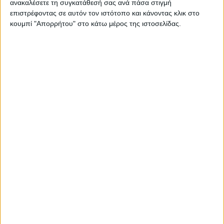
ανακαλέσετε τη συγκατάθεσή σας ανά πάσα στιγμή
23 Ιουλίου 2024
on
επιστρέφοντας σε αυτόν τον ιστότοπο και κάνοντας κλικ στο
«Πλούτος», «Ανδρομάχη και Ηρώ στο αρχαίο θέατρο της
κουμπί "Απορρήτου" στο κάτω μέρος της ιστοσελίδας.
Πλευρώνας Το αρχαίο θέατρο της Πλευρώνας και ο
αρχαιολογικός της χώρος θα…
Διαβάστε περισσότερα