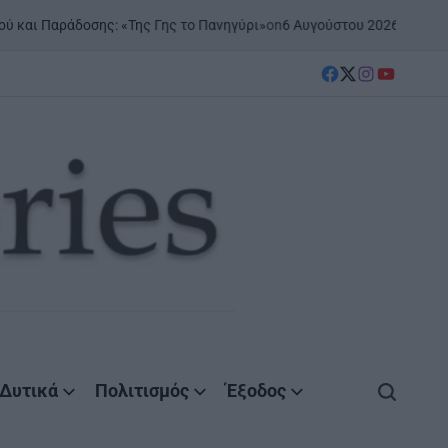
on
6 Αυγούστου 2026
Posted by
Agr
 Παράδοσης: «Της Γης το Πανηγύρι»
facebook
Twitter
instagram
YouTube
Δυτικά
Πολιτισμός
Έξοδος