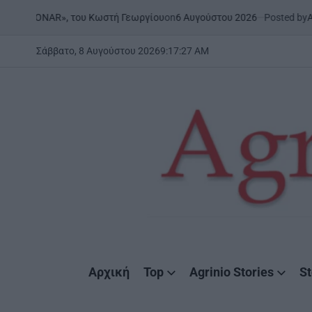
Skip
on
6 Αυγούστου 2026
Posted by
AgrinioS
 | «ONAR», του Κωστή Γεωργίου
to
content
Σάββατο, 8 Αυγούστου 2026
9
:
17
:
28
AM
AgrinioStories
Αρχική
Top
Agrinio Stories
St