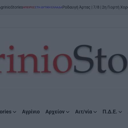
tories
Ροδαυγή Άρτας | 7/8 | 2η Γιορτή Χορού και
ΉΠΕΙΡΟΣ
ΣΤΗ ΔΥΤΙΚΉ ΕΛΛΆΔΑ
POSTED
IN
ories
Αγρίνιο
Αρχείον
Αιτ/νία
Π.Δ.Ε.