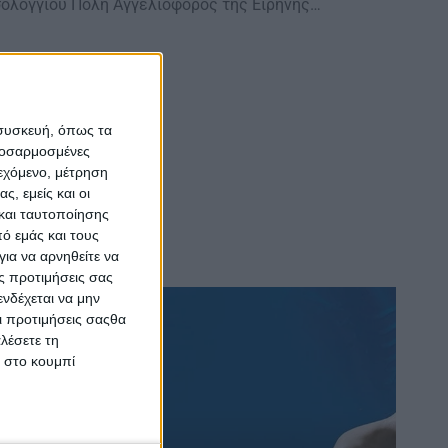
ολογγίου Πόλη Αγγελιοφόρος της Ειρήνης…
 συσκευή, όπως τα
προσαρμοσμένες
ιεχόμενο, μέτρηση
ς, εμείς και οι
και ταυτοποίησης
ό εμάς και τους
ια να αρνηθείτε να
ς προτιμήσεις σας
νδέχεται να μην
Οι προτιμήσεις σαςθα
λέσετε τη
κ στο κουμπί