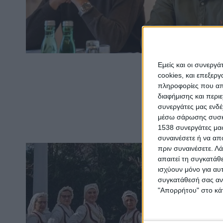
Εμείς και οι συνεργ
cookies, και επεξε
πληροφορίες που απο
διαφήμισης και περι
συνεργάτες μας ενδέ
μέσω σάρωσης συσκευ
1538 συνεργάτες μας
συναινέσετε ή να απ
πριν συναινέσετε.
Λά
απαιτεί τη συγκατάθ
ισχύουν μόνο για αυ
συγκατάθεσή σας ανά
"Απορρήτου" στο κάτ