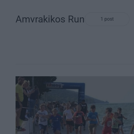
Αmvrakikos Run
1 post