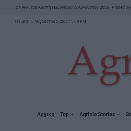
Skip
on
5 Αυγούστου 2026
Posted by
AgrinioS
 | «ONAR», του Κωστή Γεωργίου
to
content
Πέμπτη, 6 Αυγούστου 2026
1
:
15
:
10
PM
AgrinioStories
Αρχική
Top
Agrinio Stories
St