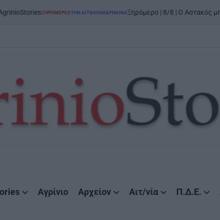
tories
Ξηρόμερο | 8/8 | Ο Αστακός μπαίνει 
ΞΗΡΟΜΕΡΟ
ΣΤΗΝ ΑΙΤΩΛΟΑΚΑΡΝΑΝΊΑ
POSTED
IN
ories
Αγρίνιο
Αρχείον
Αιτ/νία
Π.Δ.Ε.