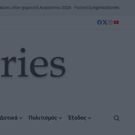
on
5 Αυγούστου 2026
Posted by
AgrinioStories
στον χορό
ΜΕΣΟΛΌΓΓΙ
ΣΤΗΝ ΑΙ
POSTED
IN
facebook
Twitter
instagram
YouTube
Δυτικά
Πολιτισμός
Έξοδος