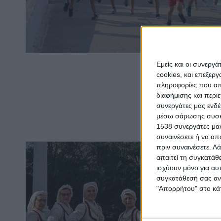
Εμείς και οι συνεργ
cookies, και επεξε
πληροφορίες που απο
διαφήμισης και περι
συνεργάτες μας ενδέ
μέσω σάρωσης συσκευ
1538 συνεργάτες μας
συναινέσετε ή να απ
πριν συναινέσετε.
Λά
απαιτεί τη συγκατάθ
ισχύουν μόνο για αυ
συγκατάθεσή σας ανά
"Απορρήτου" στο κάτ