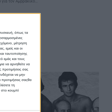
 για τον Αμβρακικό…
 συσκευή, όπως τα
προσαρμοσμένες
ιεχόμενο, μέτρηση
ς, εμείς και οι
και ταυτοποίησης
ό εμάς και τους
ια να αρνηθείτε να
ς προτιμήσεις σας
νδέχεται να μην
Οι προτιμήσεις σαςθα
λέσετε τη
κ στο κουμπί