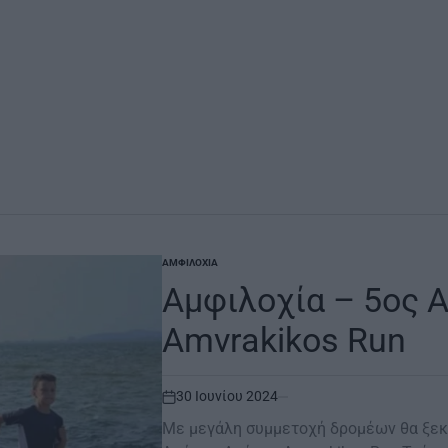
ΑΜΦΙΛΟΧΊΑ
POSTED
IN
Αμφιλοχία – 5ος 
Αmvrakikos Run
30 Ιουνίου 2024
on
Με μεγάλη συμμετοχή δρομέων θα ξεκ