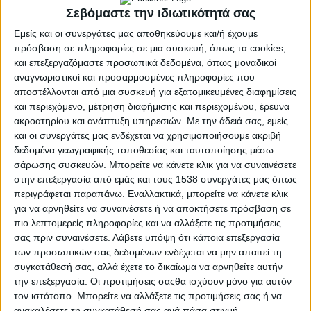
Σεβόμαστε την ιδιωτικότητά σας
Εμείς και οι συνεργάτες μας αποθηκεύουμε και/ή έχουμε
πρόσβαση σε πληροφορίες σε μια συσκευή, όπως τα cookies,
και επεξεργαζόμαστε προσωπικά δεδομένα, όπως μοναδικοί
αναγνωριστικοί και προσαρμοσμένες πληροφορίες που
αποστέλλονται από μια συσκευή για εξατομικευμένες διαφημίσεις
και περιεχόμενο, μέτρηση διαφήμισης και περιεχομένου, έρευνα
ακροατηρίου και ανάπτυξη υπηρεσιών.
Με την άδειά σας, εμείς
και οι συνεργάτες μας ενδέχεται να χρησιμοποιήσουμε ακριβή
δεδομένα γεωγραφικής τοποθεσίας και ταυτοποίησης μέσω
σάρωσης συσκευών. Μπορείτε να κάνετε κλικ για να συναινέσετε
Π.Δ.Ε.
POSTED
στην επεξεργασία από εμάς και τους 1538 συνεργάτες μας όπως
IN
Περιφ. Δυτικής Ελλάδας –
περιγράφεται παραπάνω. Εναλλακτικά, μπορείτε να κάνετε κλικ
για να αρνηθείτε να συναινέσετε ή να αποκτήσετε πρόσβαση σε
Δεκαεννέα παιδικές χαρές
πιο λεπτομερείς πληροφορίες και να αλλάξετε τις προτιμήσεις
σας πριν συναινέσετε.
Λάβετε υπόψη ότι κάποια επεξεργασία
και για ΑμεΑ
των προσωπικών σας δεδομένων ενδέχεται να μην απαιτεί τη
συγκατάθεσή σας, αλλά έχετε το δικαίωμα να αρνηθείτε αυτήν
την επεξεργασία. Οι προτιμήσεις σαςθα ισχύουν μόνο για αυτόν
1 Ιουλίου 2024
τον ιστότοπο. Μπορείτε να αλλάξετε τις προτιμήσεις σας ή να
on
ανακαλέσετε τη συγκατάθεσή σας ανά πάσα στιγμή