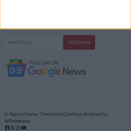
Ζούμε σ’ αυτόν τον τόπο,
γράφουμε και αναδεικνυούμε τα ζητήματα
και τις δράσεις που τον αφορούν…
κι έχουμε πάντα…
το νου μας
Αναζήτηση
για:
© AgrinioStories Theme NextZenMag designed by
WPInterface
.
facebook
Twitter
instagram
YouTube