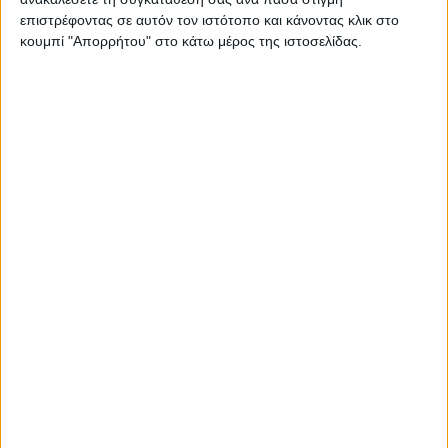
19 παιδικές χαρές με πρόσβαση και για AμεΑ και στις
επιστρέφοντας σε αυτόν τον ιστότοπο και κάνοντας κλικ στο
τρεις Ενότητες, δημιουργεί η Περιφέρεια Παιδικές
κουμπί "Απορρήτου" στο κάτω μέρος της ιστοσελίδας.
χαρές με εγκατάσταση πιστοποιημένων…
Διαβάστε περισσότερα