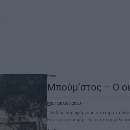
ΤΌΠΟΙ
POSTED
IN
Μπούμ’στος – Ο ο
20 Ιουλίου 2023
on
…Καθώς γυροφέρναμε από ώρα τα Ακαρν
Κόντευε μεσημέρι. Τούτα τα μεγάλα 