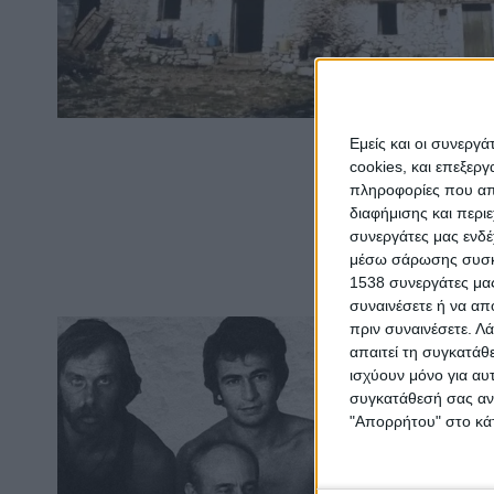
Εμείς και οι συνεργ
cookies, και επεξε
πληροφορίες που απο
διαφήμισης και περι
συνεργάτες μας ενδέ
μέσω σάρωσης συσκευ
1538 συνεργάτες μας
συναινέσετε ή να απ
πριν συναινέσετε.
Λά
απαιτεί τη συγκατάθ
ισχύουν μόνο για αυ
συγκατάθεσή σας ανά
"Απορρήτου" στο κάτ