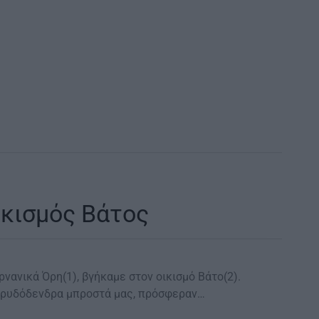
ικισμός Βάτος
ανικά Όρη(1), βγήκαμε στον οικισμό Βάτο(2).
καρυδόδενδρα μπροστά μας, πρόσφεραν…