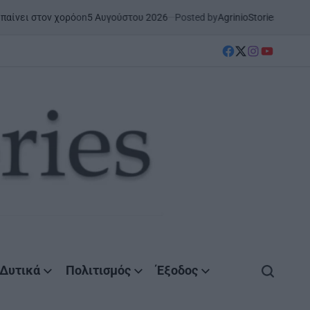
on
5 Αυγούστου 2026
Posted by
AgrinioStories
 στον χορό
ΜΕΣΟΛΌΓΓΙ
ΣΤΗΝ 
POSTED
IN
facebook
Twitter
instagram
YouTube
Δυτικά
Πολιτισμός
Έξοδος