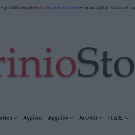
oStories
Ξηρόμερο | 8/8 | Ο Αστακός μπαίνει
ΞΗΡΟΜΕΡΟ
ΣΤΗΝ ΑΙΤΩΛΟΑΚΑΡΝΑΝΊΑ
POSTED
IN
ories
Αγρίνιο
Αρχείον
Αιτ/νία
Π.Δ.Ε.