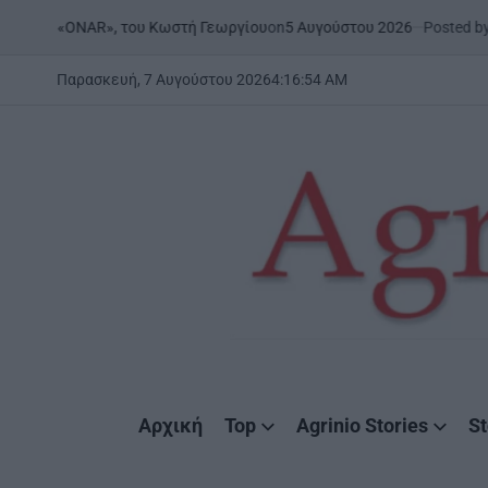
Skip
on
5 Αυγούστου 2026
Posted by
Agrini
8 | «ONAR», του Κωστή Γεωργίου
to
content
Παρασκευή, 7 Αυγούστου 2026
4
:
16
:
55
AM
AgrinioStories
Αρχική
Top
Agrinio Stories
St