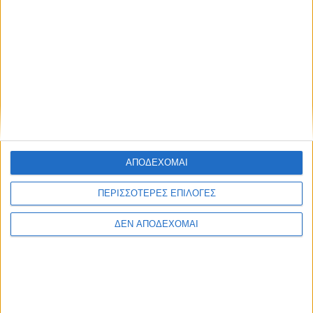
Βazaar στο κτίριο της
Διοίκησης
18 Δεκεμβρίου 2023
on
Βazaar στον ισόγειο χώρο του κτιρίου της Κεντρικής
Διοίκησης της 6ης ΥΠΕ τη Δευτέρα 18 και την Τρίτη 19
Δεκεμβρίου…
Διαβάστε περισσότερα
ΑΠΟΔΕΧΟΜΑΙ
ΠΕΡΙΣΣΟΤΕΡΕΣ ΕΠΙΛΟΓΕΣ
ΔΕΝ ΑΠΟΔΕΧΟΜΑΙ