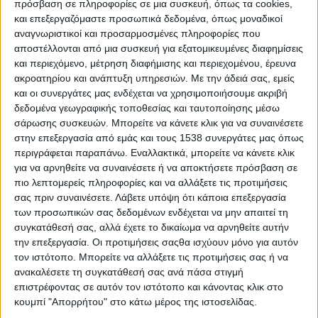
Ο Διοικητής της 6ης ΥΠΕ, Γιάννης Καρβέλης, ενημέρωσε
πρόσβαση σε πληροφορίες σε μια συσκευή, όπως τα cookies,
και επεξεργαζόμαστε προσωπικά δεδομένα, όπως μοναδικοί
σήμερα το πρωί 7/3 τους δημοσιογράφους για τα 3
αναγνωριστικοί και προσαρμοσμένες πληροφορίες που
κρούσματα μηνιγγίτιδα σε…
αποστέλλονται από μια συσκευή για εξατομικευμένες διαφημίσεις
και περιεχόμενο, μέτρηση διαφήμισης και περιεχομένου, έρευνα
Διαβάστε περισσότερα
ακροατηρίου και ανάπτυξη υπηρεσιών.
Με την άδειά σας, εμείς
και οι συνεργάτες μας ενδέχεται να χρησιμοποιήσουμε ακριβή
δεδομένα γεωγραφικής τοποθεσίας και ταυτοποίησης μέσω
σάρωσης συσκευών. Μπορείτε να κάνετε κλικ για να συναινέσετε
στην επεξεργασία από εμάς και τους 1538 συνεργάτες μας όπως
περιγράφεται παραπάνω. Εναλλακτικά, μπορείτε να κάνετε κλικ
για να αρνηθείτε να συναινέσετε ή να αποκτήσετε πρόσβαση σε
πιο λεπτομερείς πληροφορίες και να αλλάξετε τις προτιμήσεις
σας πριν συναινέσετε.
Λάβετε υπόψη ότι κάποια επεξεργασία
των προσωπικών σας δεδομένων ενδέχεται να μην απαιτεί τη
συγκατάθεσή σας, αλλά έχετε το δικαίωμα να αρνηθείτε αυτήν
την επεξεργασία. Οι προτιμήσεις σαςθα ισχύουν μόνο για αυτόν
τον ιστότοπο. Μπορείτε να αλλάξετε τις προτιμήσεις σας ή να
ανακαλέσετε τη συγκατάθεσή σας ανά πάσα στιγμή
επιστρέφοντας σε αυτόν τον ιστότοπο και κάνοντας κλικ στο
κουμπί "Απορρήτου" στο κάτω μέρος της ιστοσελίδας.
ΑΧΑΪ́Α