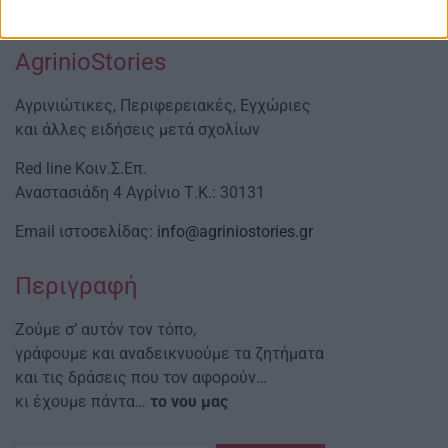
AgrinioStories
Αγρινιώτικες, Περιφερειακές, Εγχώριες
και άλλες ειδήσεις μετά σχολίων
Red line Κοιν.Σ.Επ.
Αναστασιάδη 4 Αγρίνιο Τ.Κ.: 30131
Email ιστοσελίδας:
info@agriniostories.gr
Περιγραφή
Ζούμε σ’ αυτόν τον τόπο,
γράφουμε και αναδεικνυούμε τα ζητήματα
και τις δράσεις που τον αφορούν…
κι έχουμε πάντα…
το νου μας