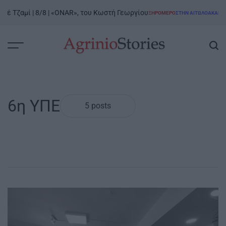
Skip
έ Τζαμί | 8/8 | «ONAR», του Κωστή Γεωργίου
ΞΗΡΟΜΕΡΟ
ΣΤΗΝ ΑΙΤΩΛΟΑΚΑΡΝΑΝ
to
POSTED
IN
content
AgrinioStories
6η ΥΠΕ
5 posts