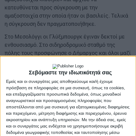
κατευθύνεται προς σύγκρουση με την
αμαξοστοιχία στην οποία ήταν οι βασιλείς. Τελικά
η σύγκρουση δεν πραγματοποιήθηκε.
Στο Μεσολόγγι οι Γλύξμπουργκ έγιναν δεκτοί με
ενθουσιασμό. Στο σιδηροδρομικό σταθμό της
πόλης τους προσφώνησε ο Δήμαρχος και όλοι μαζί
κατευθύνθηκαν στην Μητρόπολη του Μεσολογγίου
όπου εψάλλει δοξολογία προς τιμή τους. Κατόπιν
Σεβόμαστε την ιδιωτικότητά σας
κατευθύνθηκαν στο κτίριο που είχε οριστεί ως
Εμείς και οι συνεργάτες μας αποθηκεύουμε και/ή έχουμε
ανάκτορο, το οποίο δεν ήταν άλλο από το σημερινό
πρόσβαση σε πληροφορίες σε μια συσκευή, όπως τα cookies,
Δημαρχείο στην Πλατεία Μάρκου Μπότσαρη, από
και επεξεργαζόμαστε προσωπικά δεδομένα, όπως μοναδικοί
αναγνωριστικοί και προσαρμοσμένες πληροφορίες που
τον εξώστη του οποίο ο Γεώργιος απευθύνθηκε
αποστέλλονται από μια συσκευή για εξατομικευμένες διαφημίσεις
προς το πλήθος των Μεσολογγιτών που είχαν
και περιεχόμενο, μέτρηση διαφήμισης και περιεχομένου, έρευνα
κατακλύσει τον χώρο μπροστά από αυτό. Στη
ακροατηρίου και ανάπτυξη υπηρεσιών.
Με την άδειά σας, εμείς
και οι συνεργάτες μας ενδέχεται να χρησιμοποιήσουμε ακριβή
συνέχεια ο Βασιλιάς δέχτηκε σε ακρόαση το
δεδομένα γεωγραφικής τοποθεσίας και ταυτοποίησης μέσω
Δήμαρχο της πόλης και το Δημοτικό Συμβούλιο