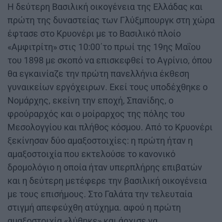
Η δεύτερη Βασιλική οικογένεια της Ελλάδας και
πρώτη της δυναστείας των Γλύξμπουργκ στη χώρα
έφτασε στο Κρυονέρι με το Βασιλικό πλοίο
«Αμφιτρίτη» στις 10:00΄το πρωί της 19ης Μαΐου
του 1898 με σκοπό να επισκεφθεί το Αγρίνιο, όπου
θα εγκαινίαζε την πρώτη πανελλήνια έκθεση
γυναικείων εργόχειρων. Εκεί τους υποδέχθηκε ο
Νομάρχης, εκείνη την εποχή, Σπανίδης, ο
φρούραρχός και ο μοίραρχος της πόλης του
Μεσολογγίου και πλήθος κόσμου. Από το Κρυονέρι
ξεκίνησαν δύο αμαξοστοιχίες: η πρώτη ήταν η
αμαξοστοιχία που εκτελούσε το κανονικό
δρομολόγιο η οποία ήταν υπερπλήρης επιβατών
και η δεύτερη μετέφερε την βασιλική οικογένεια
με τους επισήμους. Στο Γαλάτα την τελευταία
στιγμή απεφεύχθη ατύχημα. αφού η πρώτη
αμαξοστοιχία «λύθηκε» και άρχισε να