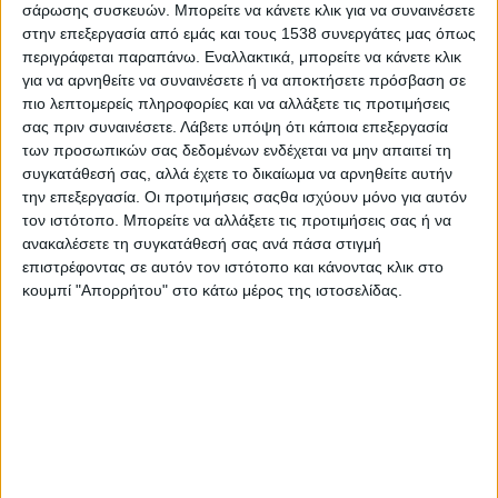
σάρωσης συσκευών. Μπορείτε να κάνετε κλικ για να συναινέσετε
καθώς και όλους τους Δημάρχους του Νομού και
στην επεξεργασία από εμάς και τους 1538 συνεργάτες μας όπως
προς το μεσημέρι παραχώρησε γεύμα προς τιμή
περιγράφεται παραπάνω. Εναλλακτικά, μπορείτε να κάνετε κλικ
για να αρνηθείτε να συναινέσετε ή να αποκτήσετε πρόσβαση σε
του Δεληγεώργη με τον οποίο είχε ιδιαίτερη
πιο λεπτομερείς πληροφορίες και να αλλάξετε τις προτιμήσεις
συνομιλία.
σας πριν συναινέσετε.
Λάβετε υπόψη ότι κάποια επεξεργασία
των προσωπικών σας δεδομένων ενδέχεται να μην απαιτεί τη
συγκατάθεσή σας, αλλά έχετε το δικαίωμα να αρνηθείτε αυτήν
την επεξεργασία. Οι προτιμήσεις σαςθα ισχύουν μόνο για αυτόν
τον ιστότοπο. Μπορείτε να αλλάξετε τις προτιμήσεις σας ή να
ανακαλέσετε τη συγκατάθεσή σας ανά πάσα στιγμή
επιστρέφοντας σε αυτόν τον ιστότοπο και κάνοντας κλικ στο
κουμπί "Απορρήτου" στο κάτω μέρος της ιστοσελίδας.
Το απόγευμα επισκέφθηκε τον Κήπο των Ηρώων
και η μέρα του στην Αιτωλική πρωτεύουσα
έκλεισε με λαμπαδηφορία των καΐκιών, την οποία
παρακολούθησε μετά από μετάβαση του στην
Τουρλίδα. Το πρωί της 20ης Μαΐου αναχώρησε για
το Αγρίνιο