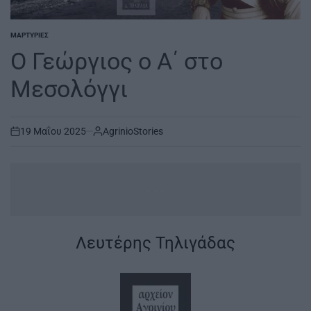
ΜΑΡΤΥΡΊΕΣ
POSTED
IN
Ο Γεώργιος ο Α΄ στο
Μεσολόγγι
19 Μαΐου 2025
AgrinioStories
on
..
.
|
Λευτέρης Τηλιγάδας
|