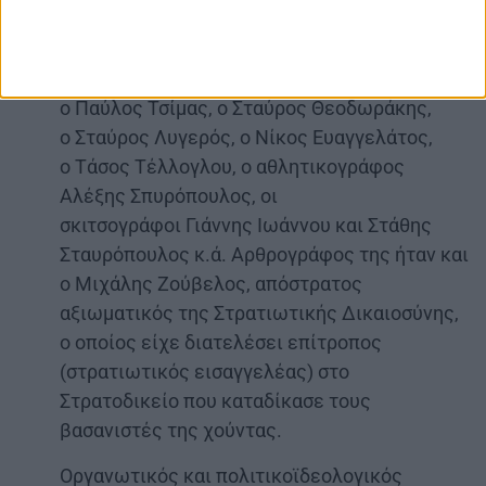
διευθυντής σύνταξης Νίκος Τσαγκρής. Στο
δυναμικό της ανήκαν πολλοί μετέπειτα
γνωστοί δημοσιογράφοι, όπως, μεταξύ άλλων,
ο Παύλος Τσίμας, ο Σταύρος Θεοδωράκης,
ο Σταύρος Λυγερός, ο Νίκος Ευαγγελάτος,
ο Τάσος Τέλλογλου, ο αθλητικογράφος
Αλέξης Σπυρόπουλος, οι
σκιτσογράφοι Γιάννης Ιωάννου και Στάθης
Σταυρόπουλος κ.ά. Αρθρογράφος της ήταν και
ο Μιχάλης Ζούβελος, απόστρατος
αξιωματικός της Στρατιωτικής Δικαιοσύνης,
ο οποίος είχε διατελέσει επίτροπος
(στρατιωτικός εισαγγελέας) στο
Στρατοδικείο που καταδίκασε τους
βασανιστές της χούντας.
Οργανωτικός και πολιτικοϊδεολογικός