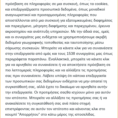
συμμετέχουν στον διαγωνισμό.
πρόσβαση σε πληροφορίες σε μια συσκευή, όπως τα cookies,
και επεξεργαζόμαστε προσωπικά δεδομένα, όπως μοναδικοί
Η κριτική επιτροπή, αποτελείται μόνο από
αναγνωριστικοί και προσαρμοσμένες πληροφορίες που
άντρες και “εξετάζει” τις φιναλίστ για να
αποστέλλονται από μια συσκευή για εξατομικευμένες διαφημίσεις
αναδειχθεί η πρώτη γυναίκα με τον τίτλο “πιο
και περιεχόμενο, μέτρηση διαφήμισης και περιεχομένου, έρευνα
ακροατηρίου και ανάπτυξη υπηρεσιών.
Με την άδειά σας, εμείς
όμορφη στον πλανήτη”. Αυτή που τα
και οι συνεργάτες μας ενδέχεται να χρησιμοποιήσουμε ακριβή
καταφέρνει λέγεται Μπέρθα Σουκαρέτ. Είναι
δεδομένα γεωγραφικής τοποθεσίας και ταυτοποίησης μέσω
μόλις 18 χρονών, μιγάδα, με καταγωγή από
σάρωσης συσκευών. Μπορείτε να κάνετε κλικ για να συναινέσετε
στην επεξεργασία από εμάς και τους 1538 συνεργάτες μας όπως
την Γουαδελούπη. Η Σουκαρέτ κερδίζει 5.000
περιγράφεται παραπάνω. Εναλλακτικά, μπορείτε να κάνετε κλικ
φράγκα και ποζάρει στο L’ Illustration.Γράφει
για να αρνηθείτε να συναινέσετε ή να αποκτήσετε πρόσβαση σε
την ιστορία της, κάνοντας κάτι τολμηρό για
πιο λεπτομερείς πληροφορίες και να αλλάξετε τις προτιμήσεις
την εποχή και μετά χάνεται. Άγνωστο πως
σας πριν συναινέσετε.
Λάβετε υπόψη ότι κάποια επεξεργασία
των προσωπικών σας δεδομένων ενδέχεται να μην απαιτεί τη
συνέχισε τη ζωή της, γνωστό ότι αποτέλεσε
συγκατάθεσή σας, αλλά έχετε το δικαίωμα να αρνηθείτε αυτήν
την αρχή για αυτό που σήμερα λέμε
την επεξεργασία. Οι προτιμήσεις σαςθα ισχύουν μόνο για αυτόν
καλλιστεία.
τον ιστότοπο. Μπορείτε να αλλάξετε τις προτιμήσεις σας ή να
ανακαλέσετε τη συγκατάθεσή σας ανά πάσα στιγμή
επιστρέφοντας σε αυτόν τον ιστότοπο και κάνοντας κλικ στο
κουμπί "Απορρήτου" στο κάτω μέρος της ιστοσελίδας.