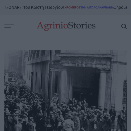
Skip
«ONAR», του Κωστή Γεωργίου
Ξηρόμερο | 8/8 
ΞΗΡΟΜΕΡΟ
ΣΤΗΝ ΑΙΤΩΛΟΑΚΑΡΝΑΝΊΑ
to
POSTED
IN
content
AgrinioStories