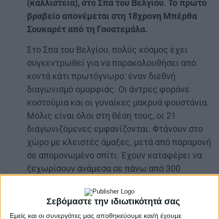
(καλλιστεία), στο Σπα του Βελγίου
.
Το πρώτο
βραβείο απονέμεται στη 18χρονη Μπέρθα
Σουκαρέτ από τη Γουατεμάλα.
Στο Σπα του Βελγίου, πολύς κόσμος έχει
συγκεντρωθεί για να παρακολουθήσει από
κοντά κάτι πρωτόγνωρο: έναν διεθνή
διαγωνισμό ομορφιάς. Οι άντρες φοράνε
κοστούμια και οι γυναίκες μακρυά φουστάνια.
Μόλις είναι όλοι στη θέση τους, οι 21
διαγωνιζόμενες εμφανίζονται. Φτάνουν στο
χώρο με κλειστές άμαξες, μετά από παραμονή
σε απομονωμένο σπίτι. Έχουν καταφέρει να
ξεχωρίσουν ανάμεσα σε πάνω από 300
κοπέλες που είδαν τις αγγελίες στις
εφημερίδες της εποχής και έστειλαν
Σεβόμαστε την ιδιωτικότητά σας
φωτογραφία και βιογραφικό για να
Εμείς και οι συνεργάτες μας αποθηκεύουμε και/ή έχουμε