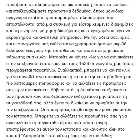
Μικρούτσικος, ο Σταμάτης Κραουνάκης, ο Αντώνης
πρόσβαση σε πληροφορίες σε μια συσκευή, όπως τα cookies,
Βαρδής και ο Γιώργος Χατζηνάσιος.
και επεξεργαζόμαστε προσωπικά δεδομένα, όπως μοναδικοί
αναγνωριστικοί και προσαρμοσμένες πληροφορίες που
Μεταξύ των μεγάλων επιτυχιών του Μάνου
αποστέλλονται από μια συσκευή για εξατομικευμένες διαφημίσεις
και περιεχόμενο, μέτρηση διαφήμισης και περιεχομένου, έρευνα
Ελευθερίου περιλαμβάνονται τα τραγούδια: «Το
ακροατηρίου και ανάπτυξη υπηρεσιών.
Με την άδειά σας, εμείς
παλληκάρι έχει καημό» (Μίκης Θεοδωράκης),
και οι συνεργάτες μας ενδέχεται να χρησιμοποιήσουμε ακριβή
«Κάτω απ’ τη μαρκίζα» (Γιάννης Σπανός), «Οι
δεδομένα γεωγραφικής τοποθεσίας και ταυτοποίησης μέσω
ελεύθεροι κι ωραίοι» (Σταύρος Κουγιουμτζής),
σάρωσης συσκευών. Μπορείτε να κάνετε κλικ για να συναινέσετε
στην επεξεργασία από εμάς και τους 1538 συνεργάτες μας όπως
«Άμλετ της Σελήνης» (Θάνος Μικρούτσικος), «Είναι
περιγράφεται παραπάνω. Εναλλακτικά, μπορείτε να κάνετε κλικ
αρρώστια τα τραγούδια» (Σταύρος Ξαρχάκος),
για να αρνηθείτε να συναινέσετε ή να αποκτήσετε πρόσβαση σε
«Έρημοι σταθμοί» (Διονύσης Τσακνής), «Θα σε
πιο λεπτομερείς πληροφορίες και να αλλάξετε τις προτιμήσεις
σας πριν συναινέσετε.
Λάβετε υπόψη ότι κάποια επεξεργασία
ξανάβρω στους μπαξέδες» (Ηλίας Ανδριόπουλος),
των προσωπικών σας δεδομένων ενδέχεται να μην απαιτεί τη
«Η διαθήκη» (Χρήστος Νικολόπουλος), «Μη χτυπάς
συγκατάθεσή σας, αλλά έχετε το δικαίωμα να αρνηθείτε αυτήν
σ’ ένα σπίτι κλειστό» (Λουκιανός Κηλαηδόνης) και
την επεξεργασία. Οι προτιμήσεις σαςθα ισχύουν μόνο για αυτόν
«Ατέλειωτη εκδρομή» (Θανάσης Γκαϊφύλλιας).
τον ιστότοπο. Μπορείτε να αλλάξετε τις προτιμήσεις σας ή να
ανακαλέσετε τη συγκατάθεσή σας ανά πάσα στιγμή
Ο Μάνος Ελευθερίου έγραψε και εικονογράφησε
επιστρέφοντας σε αυτόν τον ιστότοπο και κάνοντας κλικ στο
κουμπί "Απορρήτου" στο κάτω μέρος της ιστοσελίδας.
παραμύθια για παιδιά και επιμελήθηκε την έκδοση