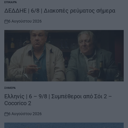
ΕΠΊΚΑΙΡΑ
POSTED
IN
ΔΕΔΔΗΕ | 6/8 | Διακοπές ρεύματος σήμερα
6 Αυγούστου 2026
on
ΣΉΜΕΡΑ
POSTED
IN
Ελληνίς | 6 – 9/8 | Συμπέθεροι από Σόι 2 –
Cocorico 2
6 Αυγούστου 2026
on