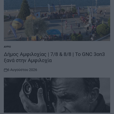
ΑΎΡΙΟ
POSTED
IN
Δήμος Αμφιλοχίας | 7/8 & 8/8 | Το GNC 3on3
ξανά στην Αμφιλοχία
6 Αυγούστου 2026
on