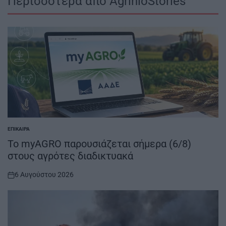
Περισσότερα από AgrinioStories
ΕΠΊΚΑΙΡΑ
POSTED
IN
Το myAGRO παρουσιάζεται σήμερα (6/8)
στους αγρότες διαδικτυακά
6 Αυγούστου 2026
on