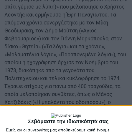
σπίτι γέμισε με λύπη)» που μελοποίησε ο Χρήστος
Λεοντής και ερμήνευσε η Έφη Παναγιώτου. Τα
επόμενα χρόνια συνεργάστηκε με τον Μίκη
Θεοδωράκη, τον Δήμο Μούτση («Άγιος
Φεβρουάριος») και τον Γιάννη Μαρκόπουλο, στον
δίσκο «Θητεία» («Τα λόγια» και τα χρόνια»,
«Μαλαματένια λόγια», «Παραπονεμένα λόγια»), του
οποίου η ηχογράφηση άρχισε τον Νοέμβριο του
1973, διακόπηκε από τα γεγονότα του
Πολυτεχνείου και τελικά κυκλοφόρησε το 1974.
Έγραψε στίχους για πάνω από 400 τραγούδια, τα
οποία μελοποίησαν συνθέτες, όπως ο Μάνος
Χατζιδάκις («Η μπαλάντα του οδοιπόρου»), ο
Σταύρος Κουγιουμτζής, ο Θανάσης Γκαϊφύλλιας, ο
Γιάννης Σπανός, ο Γιώργος Ζαμπέτας («Μου
Σεβόμαστε την ιδιωτικότητά σας
`δωσες τον ουρανό»), ο Σταύρος Ξαρχάκος, ο Θάνος
Εμείς και οι συνεργάτες μας αποθηκεύουμε και/ή έχουμε