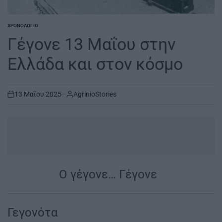
ΧΡΟΝΟΛΌΓΙΟ
POSTED
IN
Γέγονε 13 Μαΐου στην
Ελλάδα και στον κόσμο
13 Μαΐου 2025
AgrinioStories
on
...
Ο γέγονε… Γέγονε
|
Γεγονότα