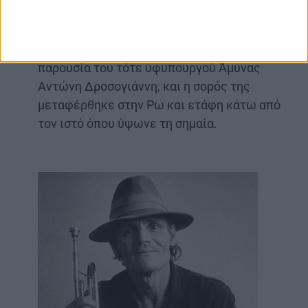
Απεβίωσε σε ηλικία 92 ετών, σε νοσοκομείο
της Ρόδου, στις 13 Μαΐου του 1982. Η κηδεία
της έγινε δημοσία δαπάνη στο Καστελλόριζο,
παρουσία του τότε υφυπουργού Άμυνας
Αντώνη Δροσογιάννη, και η σορός της
μεταφέρθηκε στην Ρω και ετάφη κάτω από
τον ιστό όπου ύψωνε τη σημαία.