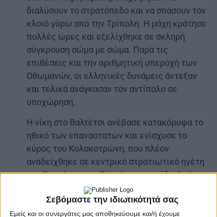
διαλύσουν το στρατόπεδο και να σπάσουν τον
κλοιό γύρω από την Τρίπολη. Η μάχη κράτησε
πολλές ώρες και εξελίχθηκε σε σκληρή
σύγκρουση σώμα με σώμα. Παρά τις
επιθέσεις και την αριθμητική υπεροχή των
Οθωμανών, οι ελληνικές δυνάμεις άντεξαν
και τελικά ανάγκασαν τον αντίπαλο σε
υποχώρηση.
Η νίκη στο Βαλτέτσι ανέβασε κατακόρυφα το
ηθικό των επαναστατών και ενίσχυσε το
κύρος του Κολοκοτρώνη, που πλέον
αναδείχθηκε σε κεντρικό στρατιωτικό ηγέτη
της Επανάστασης. Ταυτόχρονα απέδειξε ότι οι
τοπικές ένοπλες ομάδες μπορούσαν, όταν
Σεβόμαστε την ιδιωτικότητά σας
υπήρχε συντονισμός, να αντιμετωπίσουν
αποτελεσματικά τον οθωμανικό στρατό.
Εμείς και οι συνεργάτες μας αποθηκεύουμε και/ή έχουμε