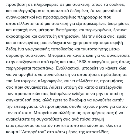
πρόσβαση σε πληροφορίες σε μια συσκευή, όπως τα cookies,
Λίγους μήνες αργότερα ακολούθησε η άλωση
και επεξεργαζόμαστε προσωπικά δεδομένα, όπως μοναδικοί
της Τριπολιτσάς, γεγονός που άλλαξε
αναγνωριστικοί και προσαρμοσμένες πληροφορίες που
οριστικά τις ισορροπίες στην Πελοπόννησο.
αποστέλλονται από μια συσκευή για εξατομικευμένες διαφημίσεις
και περιεχόμενο, μέτρηση διαφήμισης και περιεχομένου, έρευνα
ακροατηρίου και ανάπτυξη υπηρεσιών.
Με την άδειά σας, εμείς
και οι συνεργάτες μας ενδέχεται να χρησιμοποιήσουμε ακριβή
δεδομένα γεωγραφικής τοποθεσίας και ταυτοποίησης μέσω
σάρωσης συσκευών. Μπορείτε να κάνετε κλικ για να συναινέσετε
στην επεξεργασία από εμάς και τους 1538 συνεργάτες μας όπως
περιγράφεται παραπάνω. Εναλλακτικά, μπορείτε να κάνετε κλικ
για να αρνηθείτε να συναινέσετε ή να αποκτήσετε πρόσβαση σε
πιο λεπτομερείς πληροφορίες και να αλλάξετε τις προτιμήσεις
σας πριν συναινέσετε.
Λάβετε υπόψη ότι κάποια επεξεργασία
των προσωπικών σας δεδομένων ενδέχεται να μην απαιτεί τη
συγκατάθεσή σας, αλλά έχετε το δικαίωμα να αρνηθείτε αυτήν
την επεξεργασία. Οι προτιμήσεις σαςθα ισχύουν μόνο για αυτόν
τον ιστότοπο. Μπορείτε να αλλάξετε τις προτιμήσεις σας ή να
ανακαλέσετε τη συγκατάθεσή σας ανά πάσα στιγμή
επιστρέφοντας σε αυτόν τον ιστότοπο και κάνοντας κλικ στο
1890 – Ο Νίκολα Τέσλα πατεντάρει την
κουμπί "Απορρήτου" στο κάτω μέρος της ιστοσελίδας.
ηλεκτρική γεννήτρια
. Ο Τέσλα γεννήθηκε στο