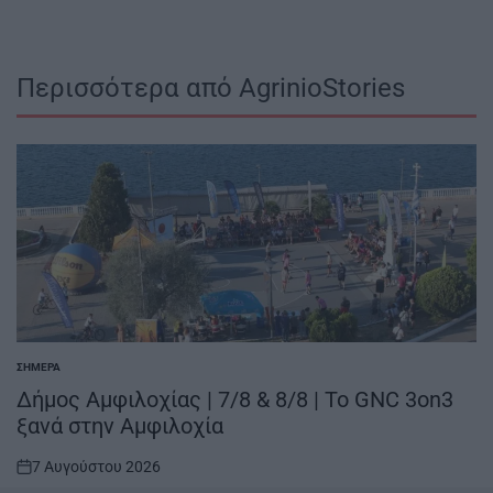
Περισσότερα από AgrinioStories
ΣΉΜΕΡΑ
POSTED
IN
Δήμος Αμφιλοχίας | 7/8 & 8/8 | Το GNC 3on3
ξανά στην Αμφιλοχία
7 Αυγούστου 2026
on