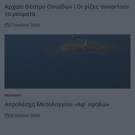
IN
Αρχαίο Θέατρο Οινιαδών | Οι ρίζες συναντούν
τα ρεύματα
27 Ιουλίου 2026
on
ΜΕΣΟΛΌΓΓΙ
POSTED
IN
Αερολέσχη Μεσολογγίου «Αφ’ υψηλώ»
26 Ιουλίου 2026
on