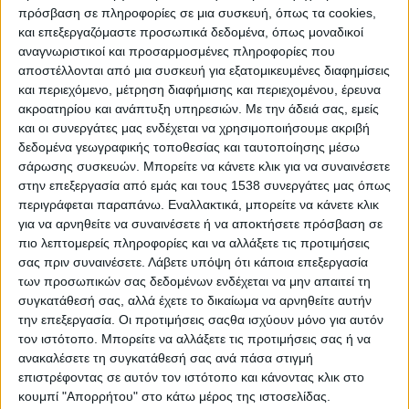
πρόσβαση σε πληροφορίες σε μια συσκευή, όπως τα cookies,
Κτηνοτροφική Παραγωγή &Αλιεία» ενώ με
και επεξεργαζόμαστε προσωπικά δεδομένα, όπως μοναδικοί
μικρότερα ποσοστά ακολουθούσαν το «Εμπόριο»
αναγνωριστικοί και προσαρμοσμένες πληροφορίες που
και η «Εστίαση».
αποστέλλονται από μια συσκευή για εξατομικευμένες διαφημίσεις
και περιεχόμενο, μέτρηση διαφήμισης και περιεχομένου, έρευνα
Στο ερώτημα«Ποιος κλάδοςπιστεύετε ότι
ακροατηρίου και ανάπτυξη υπηρεσιών.
Με την άδειά σας, εμείς
είναι επαρκώς ανεπτυγμένος στην περιοχή;»
και οι συνεργάτες μας ενδέχεται να χρησιμοποιήσουμε ακριβή
δεδομένα γεωγραφικής τοποθεσίας και ταυτοποίησης μέσω
σάρωσης συσκευών. Μπορείτε να κάνετε κλικ για να συναινέσετε
Το 75,5% απάντησε ο «Αγροτοκτηνοτροφικός
στην επεξεργασία από εμάς και τους 1538 συνεργάτες μας όπως
τομέας και η Αλιεία», το 10, 8%«το Εμπόριο»και ένα
περιγράφεται παραπάνω. Εναλλακτικά, μπορείτε να κάνετε κλικ
μικρότερο ποσοστό 13,7% έδωσε «Mεμονωμένες
για να αρνηθείτε να συναινέσετε ή να αποκτήσετε πρόσβαση σε
πιο λεπτομερείς πληροφορίες και να αλλάξετε τις προτιμήσεις
απαντήσεις και σχόλια» σχετικά με τα προβλήματα
σας πριν συναινέσετε.
Λάβετε υπόψη ότι κάποια επεξεργασία
που τους αποτρέπουν να θεωρήσουν κάποιον
των προσωπικών σας δεδομένων ενδέχεται να μην απαιτεί τη
κλάδο απόλυτα ανεπτυγμένο στην περιοχή.
συγκατάθεσή σας, αλλά έχετε το δικαίωμα να αρνηθείτε αυτήν
την επεξεργασία. Οι προτιμήσεις σαςθα ισχύουν μόνο για αυτόν
Στο ερώτημα«Ποιο στοιχείο θεωρείτε ότι αν
τον ιστότοπο. Μπορείτε να αλλάξετε τις προτιμήσεις σας ή να
ενισχυθεί με υποδομές δύναται να
ανακαλέσετε τη συγκατάθεσή σας ανά πάσα στιγμή
προσδώσει τεράστιες προοπτικές
επιστρέφοντας σε αυτόν τον ιστότοπο και κάνοντας κλικ στο
κουμπί "Απορρήτου" στο κάτω μέρος της ιστοσελίδας.
ανάπτυξης στην περιοχή»