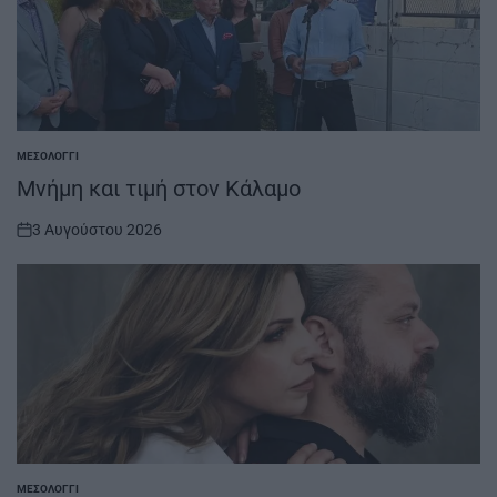
ΜΕΣΟΛΌΓΓΙ
POSTED
IN
Μνήμη και τιμή στον Κάλαμο
3 Αυγούστου 2026
on
ΜΕΣΟΛΌΓΓΙ
POSTED