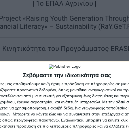
|
1ο ΕΠΑΛ Αγρινίου
|
Project «Raising Youth Generation Throug
ancial Literacy» – Sustainability (RaY.GeT.
η Κινητικότητα του Προγράμματος ERA
SMUS+ | Μεγαλώνοντας τη Νέα
Σεβόμαστε την ιδιωτικότητά σας
 Χρηματοοικονομικού Αλφαβ
άτες μας αποθηκεύουμε και/ή έχουμε πρόσβαση σε πληροφορίες σε μια
ργαζόμαστε προσωπικά δεδομένα, όπως μοναδικοί αναγνωριστικοί και 
Σχολείο υποδοχής το 1ο ΕΠΑΛ Αγρινίου
στέλλονται από μια συσκευή για εξατομικευμένες διαφημίσεις και περ
εχομένου, έρευνα ακροατηρίου και ανάπτυξη υπηρεσιών.
Με την άδειά σα
χεται να χρησιμοποιήσουμε ακριβή δεδομένα γεωγραφικής τοποθεσίας 
του Προγράμματος ERASMUS+ διεξήχθη με επιτυχία στο 
ών. Μπορείτε να κάνετε κλικ για να συναινέσετε στην επεξεργασία απ
n Through Financial Literacy» – Sustainability (RaY.GeT
 όπως περιγράφεται παραπάνω. Εναλλακτικά, μπορείτε να κάνετε κλικ γ
ωβρίου 2024, πραγματοποιήθηκε η τρίτη κινητικότητα 
οκτήσετε πρόσβαση σε πιο λεπτομερείς πληροφορίες και να αλλάξετε τι