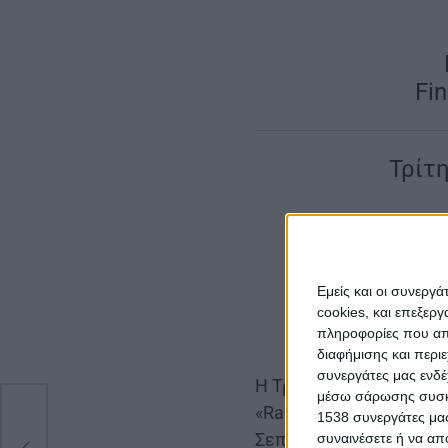
Fin
Τρίτ
[ ERA
μέσω του
Εμείς και οι συνεργ
cookies, και επεξε
πληροφορίες που απο
διαφήμισης και περι
συνεργάτες μας ενδέ
Η Τρίτη Κινητικότητα 
μέσω σάρωσης συσκευ
«Raising Youth Generatio
λή
1538 συνεργάτες μας
Σεπτεμβρίου και 4 Οκτ
συναινέσετε ή να απ