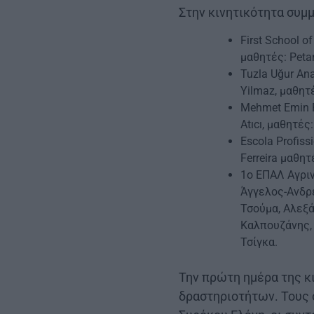
Στην κινητικότητα συμμ
First School 
μαθητές: Petar
Tuzla Uğur An
Yilmaz, μαθητ
Mehmet Emin R
Atıcı, μαθητές
Escola Profis
Ferreira μαθητ
1o ΕΠΑΛ Αγριν
Άγγελος-Ανδρ
Τσούμα, Αλεξ
Καλπουζάνης, 
Τσίγκα.
Την πρώτη ημέρα της κ
δραστηριοτήτων. Τους 