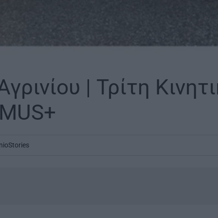
γρινίου | Τρίτη Κινητ
SMUS+
nioStories
.