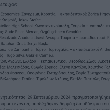
ετείχαν:
of Economics, Ζάγκρεμπ, Κροατία – εκπαιδευτικοί: Zorica Hrgo
 Kraljević, Jakov Štefec
atolian High School, Κωνσταντινούπολη, Τουρκία – εκπαιδευτικ
ές: Sude Selen Mercan, Özgül şebnem Gençtürk.
esulzade Anadolu Lisesi, Άγκυρα, Τουρκία – εκπαιδευτικοί: 
: Batuhan Onat, Denys Baştan
sional de Campanhã, Πόρτο, Πορτογαλία – εκπαιδευτικοί Andrei
ές: Hugo Silva, Gabriel Carmeu.
ίου, Αγρίνιο, Ελλάδα – εκπαιδευτικοί: Θεοδώρα Σίμου, Αικατ
έας Μαλεσιάδας, Θωμάς Σόρκος, Ελένη Κάντζου, Χριστίνα Γα
άνδρα Φράγκου, Θεοφάνης Σωτηρόπουλος, Σοφία Σωτηροπούλ
Βελισάριος Στάθης, Τιμολέων Ντέμος, Ελπίδα Πιστιόλη, Γεωρ
ινητικότητας, 29 Σεπτεμβρίου 2024, πραγματοποιήθηκ
συμμετέχοντες υποδέχθηκαν θερμά η διευθύντρια του