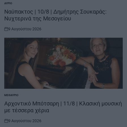
ΑΎΡΙΟ
POSTED
IN
Ναύπακτος | 10/8 | Δημήτρης Σουκαράς:
Νυχτερινά της Μεσογείου
9 Αυγούστου 2026
on
ΜΕΘΑΎΡΙΟ
POSTED
IN
Αρχοντικό Μπότσαρη | 11/8 | Κλασική μουσική
με τέσσερα χέρια
9 Αυγούστου 2026
on