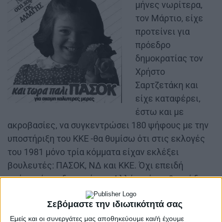
μήνες νωρίτερα,
τον Μάρτιο, είχε
προτείνει για
πρόεδρο
δημοκρατίας τον
Χρήστο
Σαρτζετάκη και
είχε καταφέρει,
έστω και με
ακροβασίες, να συγκεντρώσει 180 ψήφους με την
υποστήριξη του ΚΚΕ -θα θυμίσω ότι στις εκλογές
του 1981 μόνο τρία κόμματα είχαν εκλέξει
βουλευτές: ΠΑΣΟΚ, ΝΔ και ΚΚΕ. Όχι επειδή
υπήρχε όριο -δεν υπήρχε. Αλλά με έναν θηριώδη
δικομματισμό (84% τα δύο πρώτα κόμματα και 11%
Σεβόμαστε την ιδιωτικότητά σας
το ΚΚΕ) δεν έμεινε περιθώριο για άλλες δυνάμεις.
Εμείς και οι συνεργάτες μας αποθηκεύουμε και/ή έχουμε