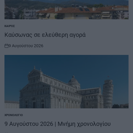
ΚΑΙΡΌΣ
POSTED
IN
Καύσωνας σε ελεύθερη αγορά
9 Αυγούστου 2026
on
ΧΡΟΝΟΛΌΓΙΟ
POSTED
IN
9 Αυγούστου 2026 | Μνήμη χρονολογίου