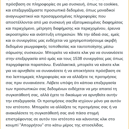
Το ΠΑΣΟΚ ζητούσε λοιπόν την επανεκλογή του,
πρόσβαση σε πληροφορίες σε μια συσκευή, όπως τα cookies,
παρουσιάζοντας μιαν ειδυλλιακή εικόνα της
και επεξεργαζόμαστε προσωπικά δεδομένα, όπως μοναδικοί
αναγνωριστικοί και προσαρμοσμένες πληροφορίες που
πρώτης τετραετίας με αφίσες σαν κι αυτή με το
αποστέλλονται από μια συσκευή για εξατομικευμένες διαφημίσεις
κοριτσάκι, που έμεινε στις μνήμες. Η Νέα
και περιεχόμενο, μέτρηση διαφήμισης και περιεχομένου, έρευνα
Δημοκρατία, με αρχηγό πλέον τον Κωνσταντίνο
ακροατηρίου και ανάπτυξη υπηρεσιών.
Με την άδειά σας, εμείς
και οι συνεργάτες μας ενδέχεται να χρησιμοποιήσουμε ακριβή
Μητσοτάκη, προσπαθούσε να ξαναβρεί τα
δεδομένα γεωγραφικής τοποθεσίας και ταυτοποίησης μέσω
πατήματά της. Είχε στόχο την ανατροπή, αλλά
σάρωσης συσκευών. Μπορείτε να κάνετε κλικ για να συναινέσετε
ήξερε πως δεν θα το πετύχει. Θυμάμαι ένα τρικάκι
στην επεξεργασία από εμάς και τους 1538 συνεργάτες μας όπως
που είχε κυκλοφορήσει τότε η ΝΔ, με γλωσσικό
περιγράφεται παραπάνω. Εναλλακτικά, μπορείτε να κάνετε κλικ
για να αρνηθείτε να συναινέσετε ή να αποκτήσετε πρόσβαση σε
ενδιαφέρον. Έγραφε: 31 Μάη, 1 Ιούνη, 2 Ιούνη, 3
πιο λεπτομερείς πληροφορίες και να αλλάξετε τις προτιμήσεις
Ιουνίου –δηλαδή ότι θα νικούσαν στις «2 Ιούνη» και
σας πριν συναινέσετε.
Λάβετε υπόψη ότι κάποια επεξεργασία
θα αποκαθιστούσαν τον «κανονικό» τύπο της
των προσωπικών σας δεδομένων ενδέχεται να μην απαιτεί τη
συγκατάθεσή σας, αλλά έχετε το δικαίωμα να αρνηθείτε αυτήν
ημερομηνίας που τον είχαν αλλοιώσει οι
την επεξεργασία. Οι προτιμήσεις σαςθα ισχύουν μόνο για αυτόν
μαλλιαρομαρξιστές του ΠΑΣΟΚ. Το ΚΚΕ επιδίωκε
τον ιστότοπο. Μπορείτε να αλλάξετε τις προτιμήσεις σας ή να
να ενισχύσει τις θέσεις του και το ΚΚΕ εσωτ. είχε
ανακαλέσετε τη συγκατάθεσή σας ανά πάσα στιγμή
στόχο να επιστρέψει στη Βουλή.
επιστρέφοντας σε αυτόν τον ιστότοπο και κάνοντας κλικ στο
κουμπί "Απορρήτου" στο κάτω μέρος της ιστοσελίδας.